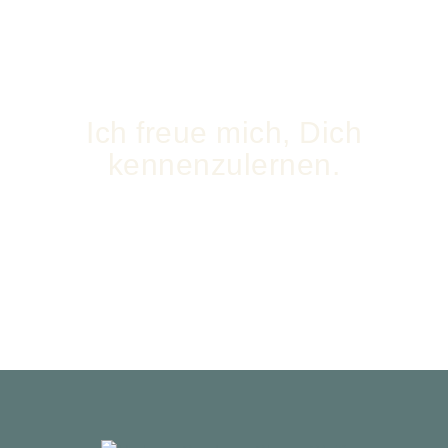
Ich freue mich, Dich
kennenzulernen.
Gerne beantworte ich Deine Fragen persönlich – oder berate
dich individuell zu meinen Angeboten – Schreib mir einfach.