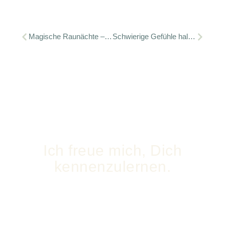
Magische Raunächte – Deine Reise zwischen den Jahren
Schwierige Gefühle halten
Ich freue mich, Dich
kennenzulernen.
Gerne beantworte ich Deine Fragen persönlich – oder berate
dich individuell zu meinen Angeboten – Schreib mir einfach.